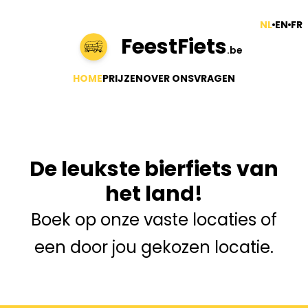
NL
EN
FR
FeestFiets
.be
HOME
PRIJZEN
OVER ONS
VRAGEN
De leukste bierfiets van
het land!
Boek op onze vaste locaties of
een door jou gekozen locatie.