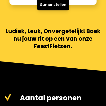
Samenstellen
Ludiek, Leuk, Onvergetelijk! Boek
nu jouw rit op een van onze
FeestFietsen.
Aantal personen